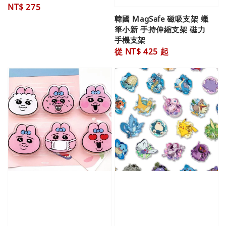
Regular
NT$ 275
price
韓國 MagSafe 磁吸支架 蠟
筆小新 手持伸縮支架 磁力
手機支架
Regular
從
NT$ 425
起
price