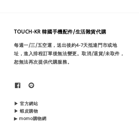
TOUCH-KR 韓國手機配件/生活雜貨代購
每週一/三/五空運，送出後約4-7天抵達門市或地
址，進入排程訂單後無法變更。取消/退貨/未取件，
恕無法再次提供代購服務。
▶ 官方網站
▶ 蝦皮購物
▶ momo購物網