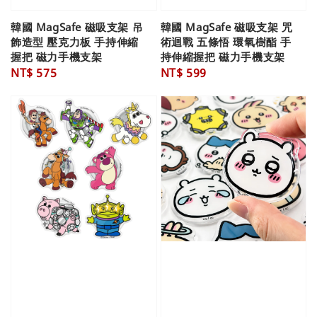
韓國 MagSafe 磁吸支架 吊
韓國 MagSafe 磁吸支架 咒
飾造型 壓克力板 手持伸縮
術迴戰 五條悟 環氧樹酯 手
握把 磁力手機支架
持伸縮握把 磁力手機支架
Regular
NT$ 575
Regular
NT$ 599
price
price