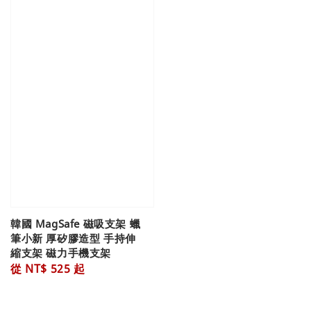
韓國 MagSafe 磁吸支架 蠟
筆小新 厚矽膠造型 手持伸
縮支架 磁力手機支架
Regular
從
NT$ 525
起
price