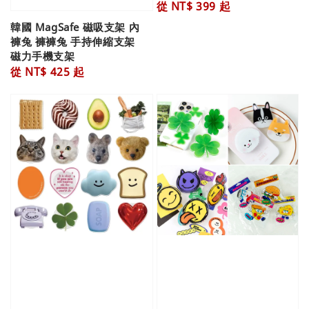
Regular
從
NT$ 399
起
price
韓國 MagSafe 磁吸支架 內
褲兔 褲褲兔 手持伸縮支架
磁力手機支架
Regular
從
NT$ 425
起
price