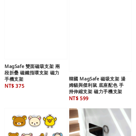
MagSafe 雙面磁吸支架 兩
段折疊 磁鐵指環支架 磁力
韓國 MagSafe 磁吸支架 湯
手機支架
姆貓與傑利鼠 底座配色 手
Regular
NT$ 375
持伸縮支架 磁力手機支架
price
Regular
NT$ 599
price