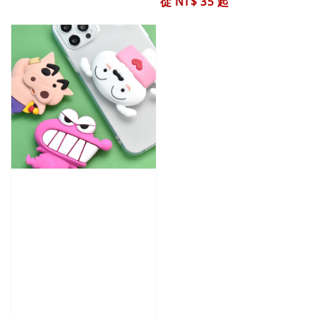
Regular
從
NT$ 35
起
price