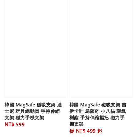
韓國 MagSafe 磁吸支架 迪
韓國 MagSafe 磁吸支架 吉
士尼 玩具總動員 手持伸縮
伊卡哇 烏薩奇 小八貓 環氧
支架 磁力手機支架
樹酯 手持伸縮握把 磁力手
機支架
Regular
NT$ 599
Regular
從
NT$ 499
起
price