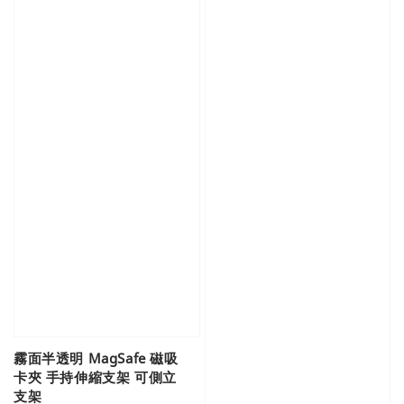
霧面半透明 MagSafe 磁吸
卡夾 手持伸縮支架 可側立
支架