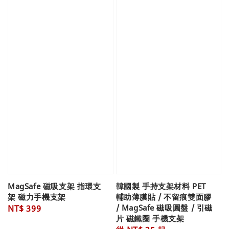
MagSafe 磁吸支架 指環支
韓國製 手持支架材料 PET
架 磁力手機支架
輔助薄膜貼 / 不留痕雙面膠
/ MagSafe 磁吸圓盤 / 引磁
Regular
NT$ 399
片 磁鐵圈 手機支架
price