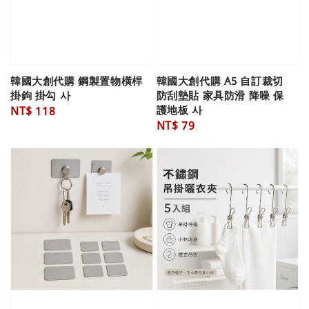
韓國大創代購 鋼製置物橫桿
韓國大創代購 A5 自訂裁切
掛鉤 掛勾 사
防刮墊貼 家具防滑 降噪 保
護地板 사
Regular
NT$ 118
Regular
NT$ 79
price
price