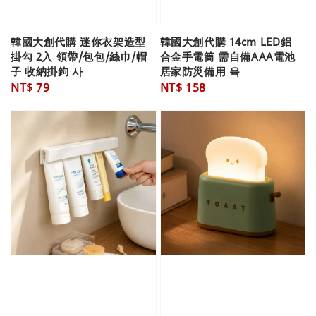
韓國大創代購 迷你衣架造型
韓國大創代購 14cm LED鋁
掛勾 2入 領帶/包包/絲巾/帽
合金手電筒 需自備AAA電池
子 收納掛鉤 사
居家防災備用 육
Regular
NT$ 79
Regular
NT$ 158
price
price