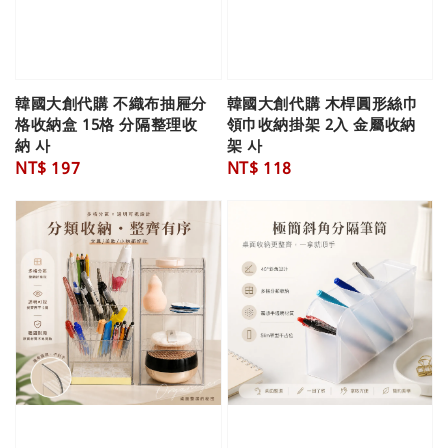
韓國大創代購 不織布抽屜分
韓國大創代購 木桿圓形絲巾
格收納盒 15格 分隔整理收
領巾收納掛架 2入 金屬收納
納 사
架 사
Regular
NT$ 197
Regular
NT$ 118
price
price