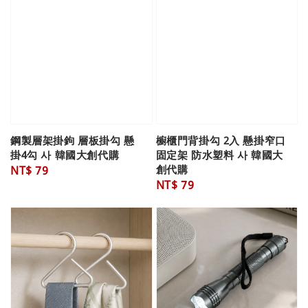
鋼製層架掛鉤 層板掛勾 懸
櫥櫃門背掛勾 2入 懸掛窄口
掛4勾 사 韓國大創代購
固定架 防水塑料 사 韓國大
創代購
Regular
NT$ 79
Regular
NT$ 79
price
price