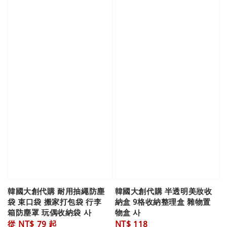
韓國大創代購 耐用抽繩防塵
韓國大創代購 半透明美妝收
袋 束口袋 搬家打包袋 行李
納盒 9格收納整理盒 雜物置
箱防塵罩 玩偶收納袋 사
物盒 사
Regular
從
NT$ 79
起
Regular
NT$ 118