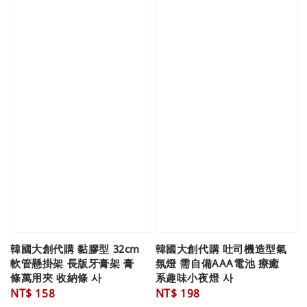
韓國大創代購 黏膠型 32cm
韓國大創代購 吐司機造型氣
軟管懸掛架 長版牙膏架 膏
氛燈 需自備AAA電池 療癒
條萬用夾 收納條 사
系趣味小夜燈 사
Regular
NT$ 158
Regular
NT$ 198