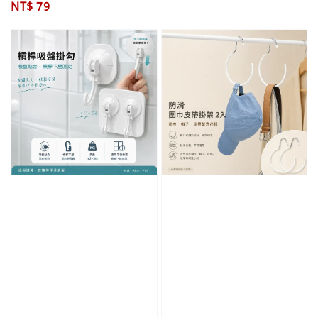
Regular
NT$ 79
price
price