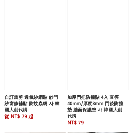
自訂裁剪 透氣紗網貼 紗門
加厚門把防撞貼 4入 直徑
紗窗修補貼 防蚊蟲網 사 韓
40mm/厚度8mm 門後防撞
國大創代購
墊 牆面保護墊 사 韓國大創
代購
Regular
從
NT$ 79
起
Regular
NT$ 79
price
price