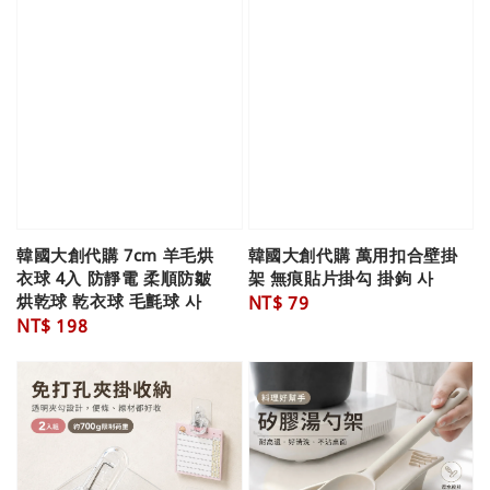
韓國大創代購 7cm 羊毛烘
韓國大創代購 萬用扣合壁掛
衣球 4入 防靜電 柔順防皺
架 無痕貼片掛勾 掛鉤 사
烘乾球 乾衣球 毛氈球 사
Regular
NT$ 79
Regular
NT$ 198
price
price