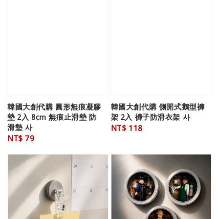
韓國大創代購 圓形無痕凝膠
韓國大創代購 側開式鵝型褲
墊 2入 8cm 無痕止滑墊 防
架 2入 褲子防滑衣架 사
滑墊 사
Regular
NT$ 118
Regular
NT$ 79
price
price