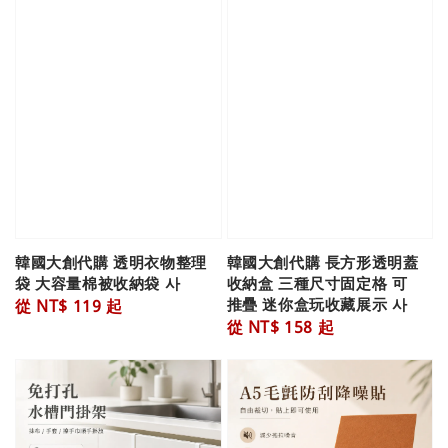
韓國大創代購 透明衣物整理
韓國大創代購 長方形透明蓋
袋 大容量棉被收納袋 사
收納盒 三種尺寸固定格 可
推疊 迷你盒玩收藏展示 사
Regular
從
NT$ 119
起
Regular
從
NT$ 158
起
price
price