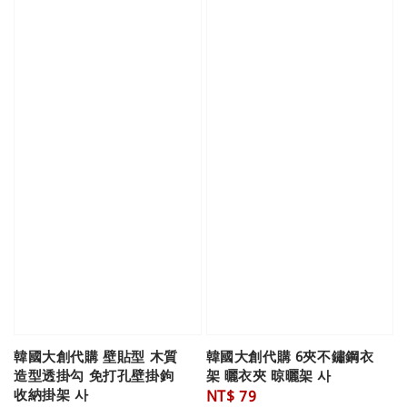
韓國大創代購 壁貼型 木質
韓國大創代購 6夾不鏽鋼衣
造型透掛勾 免打孔壁掛鉤
架 曬衣夾 晾曬架 사
收納掛架 사
Regular
NT$ 79