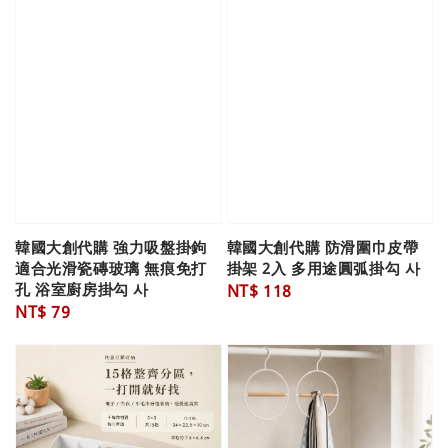
韓國大創代購 強力吸盤掛鉤
韓國大創代購 防滑圍巾皮帶
適合光滑瓷磚玻璃 無痕免打
掛架 2入 多用途圓弧掛勾 사
孔 浴室廚房掛勾 사
Regular
NT$ 118
Regular
NT$ 79
price
price