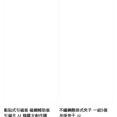
黏貼式引磁板 磁鐵輔助板
不鏽鋼懸掛式夾子 一組5個
引磁片 사 韓國大創代購
吊掛夾子 사