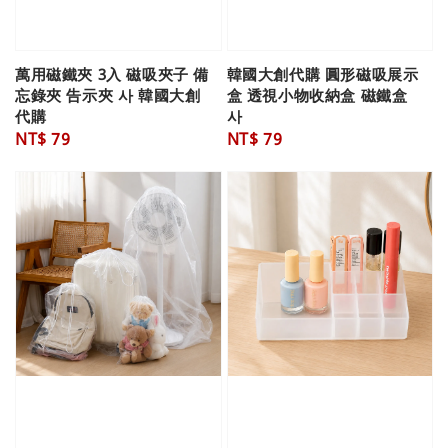
萬用磁鐵夾 3入 磁吸夾子 備
韓國大創代購 圓形磁吸展示
忘錄夾 告示夾 사 韓國大創
盒 透視小物收納盒 磁鐵盒
代購
사
Regular
NT$ 79
Regular
NT$ 79
price
price