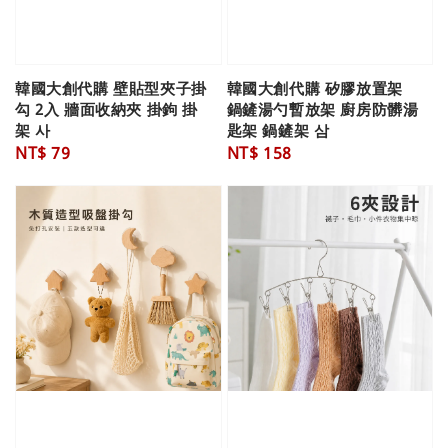
韓國大創代購 壁貼型夾子掛
韓國大創代購 矽膠放置架
勾 2入 牆面收納夾 掛鉤 掛
鍋鏟湯勺暫放架 廚房防髒湯
架 사
匙架 鍋鏟架 삼
Regular
NT$ 79
Regular
NT$ 158
price
price