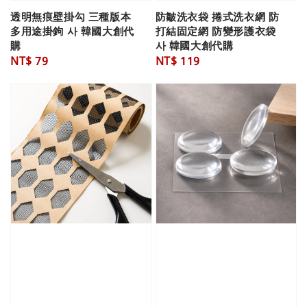
透明無痕壁掛勾 三種版本
防皺洗衣袋 捲式洗衣網 防
多用途掛鉤 사 韓國大創代
打結固定網 防變形護衣袋
購
사 韓國大創代購
Regular
NT$ 79
Regular
NT$ 119
price
price