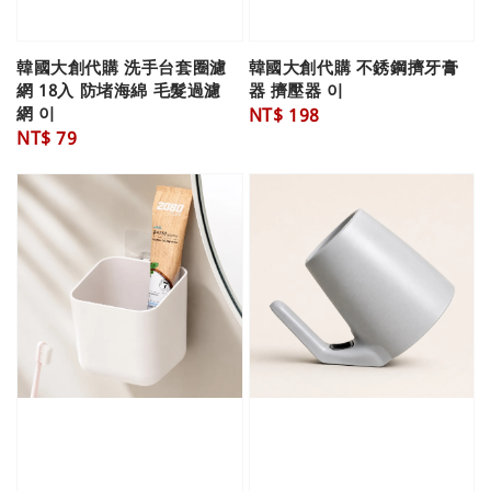
韓國大創代購 洗手台套圈濾
韓國大創代購 不銹鋼擠牙膏
網 18入 防堵海綿 毛髮過濾
器 擠壓器 이
網 이
Regular
NT$ 198
Regular
NT$ 79
price
price