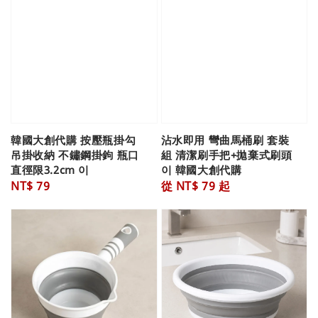
韓國大創代購 按壓瓶掛勾
沾水即用 彎曲馬桶刷 套裝
吊掛收納 不鏽鋼掛鉤 瓶口
組 清潔刷手把+拋棄式刷頭
直徑限3.2cm 이
이 韓國大創代購
Regular
NT$ 79
Regular
從
NT$ 79
起
price
price