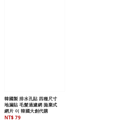
韓國製 排水孔貼 四種尺寸
地漏貼 毛髮過濾網 拋棄式
網片 이 韓國大創代購
Regular
NT$ 79
price