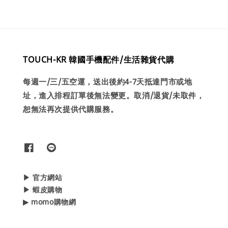
TOUCH-KR 韓國手機配件/生活雜貨代購
每週一/三/五空運，送出後約4-7天抵達門市或地
址，進入排程訂單後無法變更。取消/退貨/未取件，
恕無法再次提供代購服務。
▶ 官方網站
▶ 蝦皮購物
▶ momo購物網