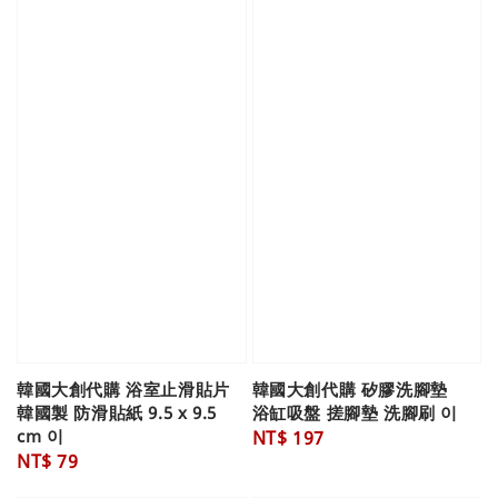
韓國大創代購 浴室止滑貼片
韓國大創代購 矽膠洗腳墊
韓國製 防滑貼紙 9.5 x 9.5
浴缸吸盤 搓腳墊 洗腳刷 이
cm 이
Regular
NT$ 197
Regular
NT$ 79
price
price