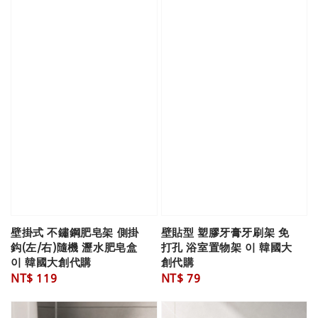
壁掛式 不鏽鋼肥皂架 側掛
壁貼型 塑膠牙膏牙刷架 免
鈎(左/右)隨機 瀝水肥皂盒
打孔 浴室置物架 이 韓國大
이 韓國大創代購
創代購
Regular
NT$ 119
Regular
NT$ 79
price
price