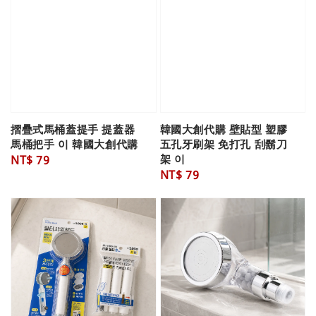
摺疊式馬桶蓋提手 提蓋器
韓國大創代購 壁貼型 塑膠
馬桶把手 이 韓國大創代購
五孔牙刷架 免打孔 刮鬍刀
架 이
Regular
NT$ 79
Regular
NT$ 79
price
price