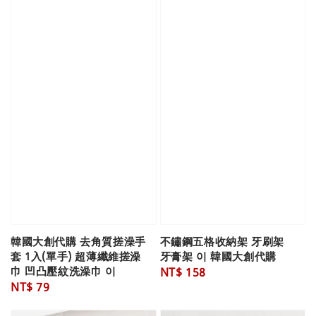
韓國大創代購 去角質搓澡手
不鏽鋼五格收納架 牙刷架
套 1入(單手) 超薄纖維搓澡
牙膏架 이 韓國大創代購
巾 凹凸壓紋洗澡巾 이
Regular
NT$ 158
Regular
NT$ 79
price
price