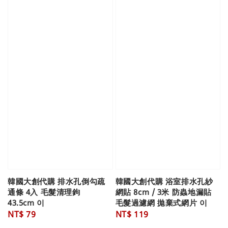
韓國大創代購 排水孔倒勾疏
韓國大創代購 浴室排水孔紗
通條 4入 毛髮清理鉤
網貼 8cm / 3米 防蟲地漏貼
43.5cm 이
毛髮過濾網 拋棄式網片 이
Regular
NT$ 79
Regular
NT$ 119
price
price