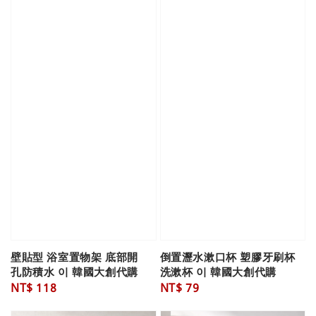
壁貼型 浴室置物架 底部開
倒置瀝水漱口杯 塑膠牙刷杯
孔防積水 이 韓國大創代購
洗漱杯 이 韓國大創代購
Regular
NT$ 118
Regular
NT$ 79
price
price