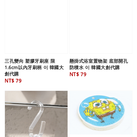
三孔變向 塑膠牙刷座 限
懸掛式浴室置物架 底部開孔
1.6cm以內牙刷柄 이 韓國大
防積水 이 韓國大創代購
創代購
Regular
NT$ 79
Regular
NT$ 79
price
price