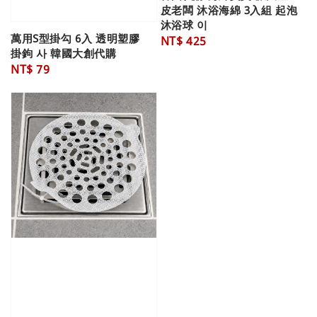
皮老闆 沐浴海綿 3入組 起泡
沐浴球 이
萬用S型掛勾 6入 透明塑膠
Regular
NT$ 425
掛鉤 사 韓國大創代購
price
Regular
NT$ 79
price