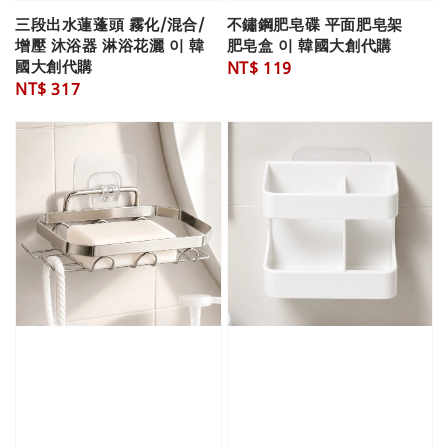
三段出水蓮蓬頭 霧化/混合/
不鏽鋼肥皂碟 平面肥皂架
增壓 沐浴器 淋浴花灑 이 韓
肥皂盒 이 韓國大創代購
國大創代購
Regular
NT$ 119
Regular
NT$ 317
price
price