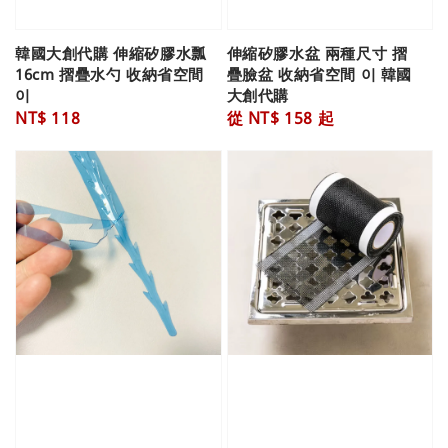
韓國大創代購 伸縮矽膠水瓢
伸縮矽膠水盆 兩種尺寸 摺
16cm 摺疊水勺 收納省空間
疊臉盆 收納省空間 이 韓國
이
大創代購
Regular
NT$ 118
Regular
從
NT$ 158
起
price
price