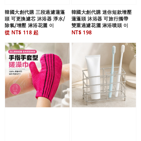
韓國大創代購 三段過濾蓮蓬
韓國大創代購 迷你短款增壓
頭 可更換濾芯 沐浴器 淨水/
蓮蓬頭 沐浴器 可旅行攜帶
除氯/增壓 淋浴花灑 이
雙重過濾花灑 淋浴噴頭 이
Regular
從
NT$ 118
起
Regular
NT$ 198
price
price