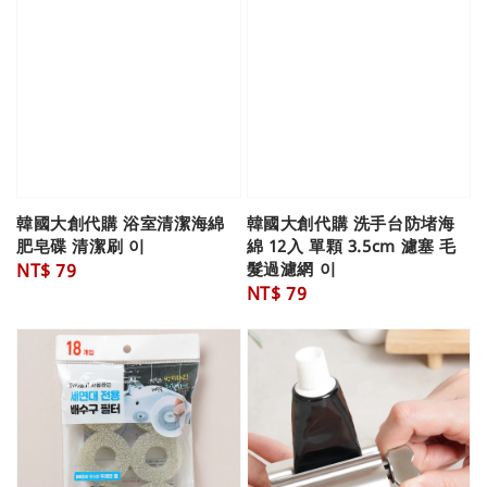
韓國大創代購 浴室清潔海綿
韓國大創代購 洗手台防堵海
肥皂碟 清潔刷 이
綿 12入 單顆 3.5cm 濾塞 毛
髮過濾網 이
Regular
NT$ 79
Regular
NT$ 79
price
price