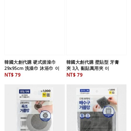
韓國大創代購 硬式搓澡巾
韓國大創代購 壁貼型 牙膏
29x95cm 洗澡巾 沐浴巾 이
夾 3入 黏貼萬用夾 이
Regular
NT$ 79
Regular
NT$ 79
price
price