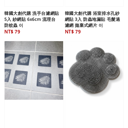
韓國大創代購 洗手台濾網貼
韓國大創代購 浴室排水孔紗
5入 紗網貼 6x6cm 流理台
網貼 3入 防蟲地漏貼 毛髮過
防蚊蟲 이
濾網 拋棄式網片 이
Regular
NT$ 79
Regular
NT$ 79
price
price