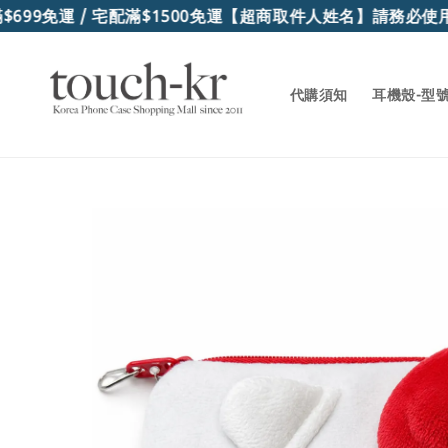
99免運 / 宅配滿$1500免運
【超商取件人姓名】請務必使用
代購須知
耳機殼-型