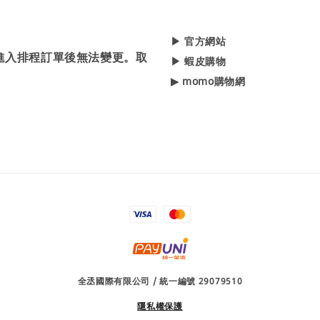
▶ 官方網站
，進入排程訂單後無法變更。取
▶ 蝦皮購物
▶ momo購物網
全丞國際有限公司 / 統一編號 29079510
隱私權保護