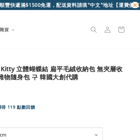
豐快遞滿$1500免運，配送資料請填"中文"地址
【運費優惠】7
雜貨
o Kitty 立體蝴蝶結 扁平毛絨收納包 無夾層收
 雜物隨身包 구 韓國大創代購
得 119 點數回饋