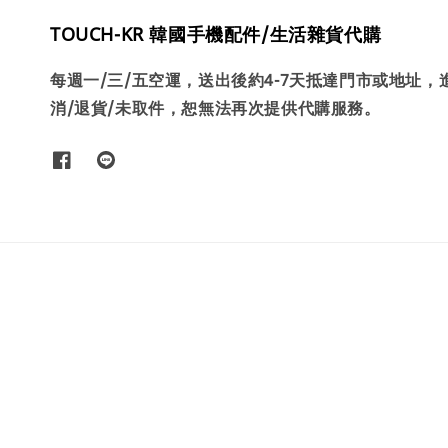
TOUCH-KR 韓國手機配件/生活雜貨代購
每週一/三/五空運，送出後約4-7天抵達門市或地址
消/退貨/未取件，恕無法再次提供代購服務。