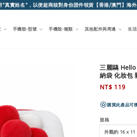
"真實姓名"，以便超商核對身份證件領貨
【香港/澳門】海外順
號
手機殼-型號
手機殼-種類
其他配件與周邊
生活
三麗鷗 Hell
納袋 化妝包
Regular
NT$ 119
price
購買此產品可獲
規格