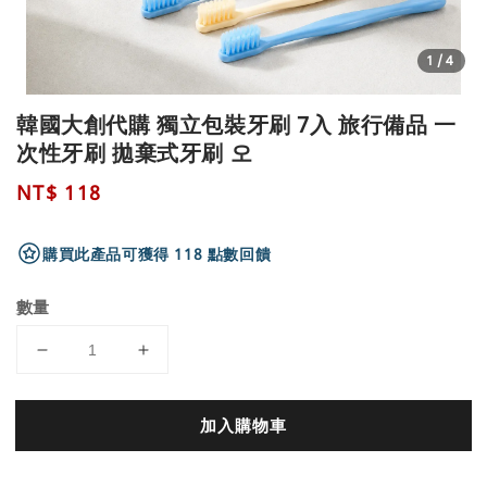
1
/4
韓國大創代購 獨立包裝牙刷 7入 旅行備品 一
次性牙刷 拋棄式牙刷 오
Regular
NT$ 118
price
購買此產品可獲得 118 點數回饋
數量
加入購物車