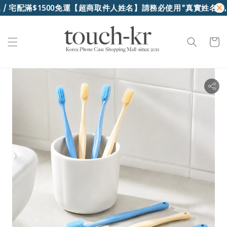
/ 宅配滿$1500免運
【超商取件人姓名】請務必使用"真實姓名"