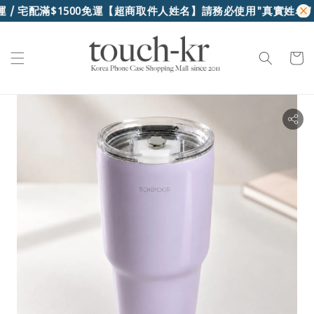
/ 宅配滿$1500免運
【超商取件人姓名】請務必使用"真實姓名"