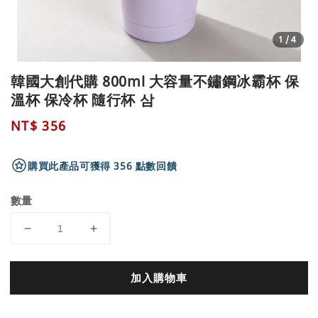
1
/4
韓國大創代購 800ml 大容量不鏽鋼冰霸杯 保
溫杯 保冷杯 隨行杯 삼
Regular
NT$ 356
price
購買此產品可獲得 356 點數回饋
數量
加入購物車