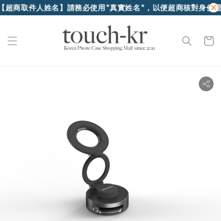
人姓名】請務必使用"真實姓名"，以便超商核對身份證件領貨
【香