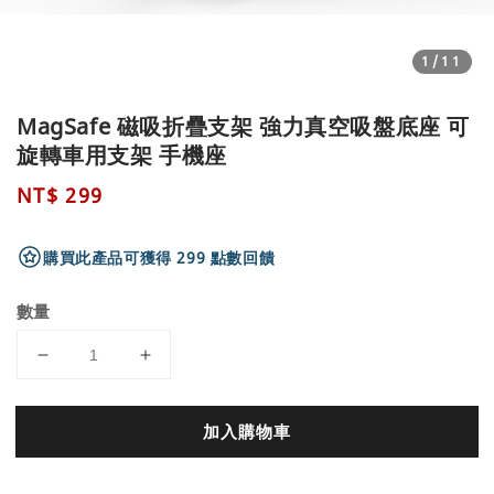
1
/11
MagSafe 磁吸折疊支架 強力真空吸盤底座 可
旋轉車用支架 手機座
Regular
NT$ 299
price
購買此產品可獲得 299 點數回饋
數量
加入購物車