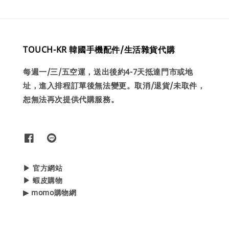
TOUCH-KR 韓國手機配件/生活雜貨代購
每週一/三/五空運，送出後約4-7天抵達門市或地
址，進入排程訂單後無法變更。取消/退貨/未取件，
恕無法再次提供代購服務。
▶ 官方網站
▶ 蝦皮購物
▶ momo購物網