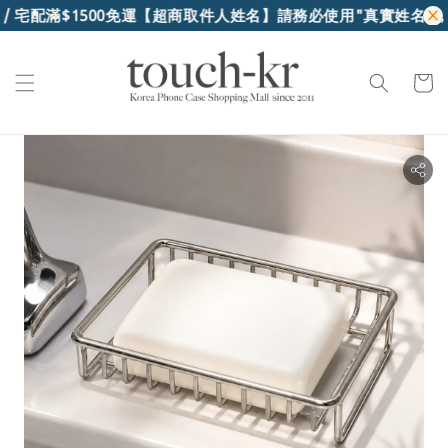
/ 宅配滿$1500免運
【超商取件人姓名】請務必使用"真實姓名"