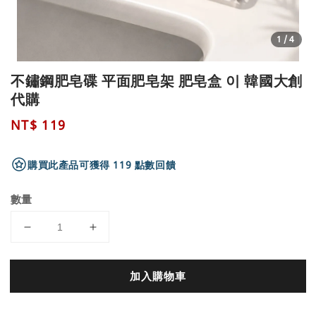
1
/4
不鏽鋼肥皂碟 平面肥皂架 肥皂盒 이 韓國大創
代購
Regular
NT$ 119
price
購買此產品可獲得 119 點數回饋
數量
加入購物車