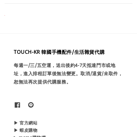
TOUCH-KR 韓國手機配件/生活雜貨代購
每週一/三/五空運，送出後約4-7天抵達門市或地
址，進入排程訂單後無法變更。取消/退貨/未取件，
恕無法再次提供代購服務。
▶ 官方網站
▶ 蝦皮購物