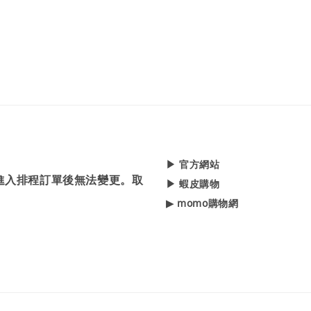
▶ 官方網站
，進入排程訂單後無法變更。取
▶ 蝦皮購物
▶ momo購物網