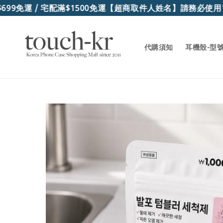
9免運 / 宅配滿$1500免運
【超商取件人姓名】請務必使用"
代購須知
耳機殼-型