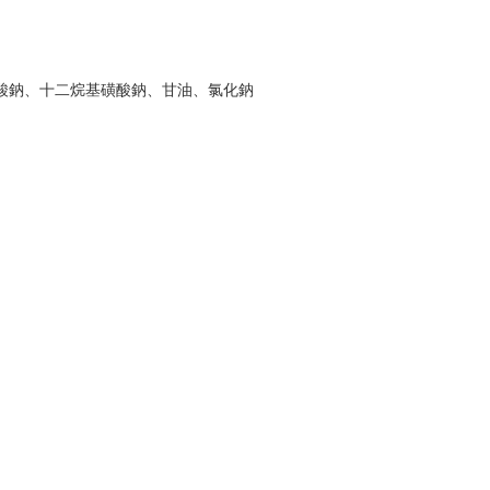
酸鈉、十二烷基磺酸鈉、甘油、氯化鈉