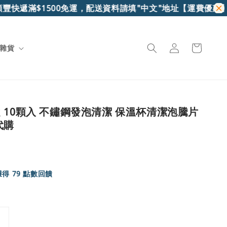
快遞滿$1500免運，配送資料請填"中文"地址
【運費優惠】7-1
雜貨
 10顆入 不鏽鋼發泡清潔 保溫杯清潔泡騰片
代購
得 79 點數回饋