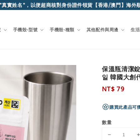
真實姓名"，以便超商核對身份證件領貨
【香港/澳門】海外順豐
號
手機殼-型號
手機殼-種類
其他配件與周邊
生活
保溫瓶清潔錠
일 韓國大創
Regular
NT$ 79
price
購買此產品可獲
數量