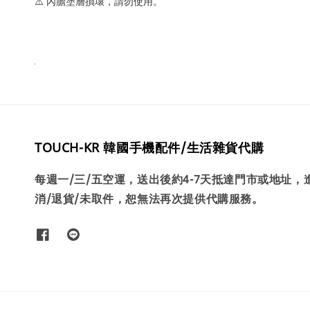
⚠️ 內膽塗層損壞，請勿使用。
TOUCH-KR 韓國手機配件/生活雜貨代購
每週一/三/五空運，送出後約4-7天抵達門市或地址
消/退貨/未取件，恕無法再次提供代購服務。