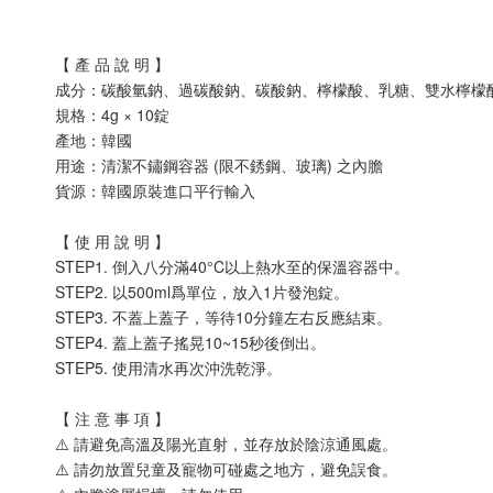
【 產 品 說 明 】
成分：碳酸氫鈉、過碳酸鈉、碳酸鈉、檸檬酸、乳糖、雙水檸檬
規格：4g × 10錠
產地：韓國
用途：清潔不鏽鋼容器 (限不銹鋼、玻璃) 之內膽
貨源：韓國原裝進口平行輸入
【 使 用 說 明 】
STEP1. 倒入八分滿40°C以上熱水至的保溫容器中。
STEP2. 以500ml爲單位，放入1片發泡錠。
STEP3. 不蓋上蓋子，等待10分鐘左右反應結束。
STEP4. 蓋上蓋子搖晃10~15秒後倒出。
STEP5. 使用清水再次沖洗乾淨。
【 注 意 事 項 】
⚠️ 請避免高溫及陽光直射，並存放於陰涼通風處。
⚠️ 請勿放置兒童及寵物可碰處之地方，避免誤食。