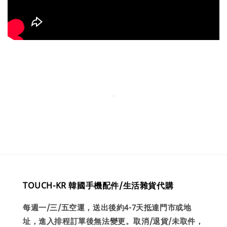
TOUCH-KR 韓國手機配件/生活雜貨代購
每週一/三/五空運，送出後約4-7天抵達門市或地
址，進入排程訂單後無法變更。取消/退貨/未取件，