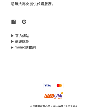
恕無法再次提供代購服務。
▶ 官方網站
▶ 蝦皮購物
▶ momo購物網
全丞國際有限公司 / 統一編號 29079510