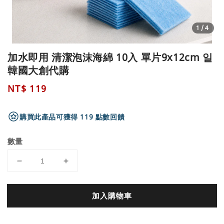
1
/4
加水即用 清潔泡沫海綿 10入 單片9x12cm 일
韓國大創代購
Regular
NT$ 119
price
購買此產品可獲得 119 點數回饋
數量
加入購物車