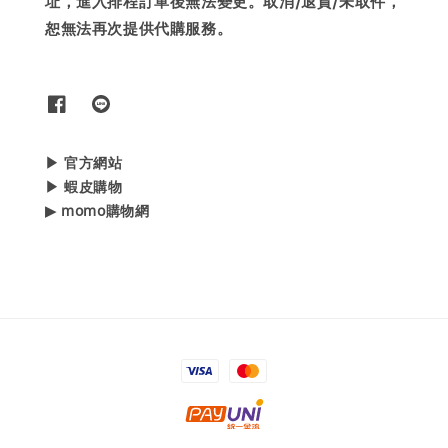
址，進入排程訂單後無法變更。取消/退貨/未取件，
恕無法再次提供代購服務。
▶ 官方網站
▶ 蝦皮購物
▶ momo購物網