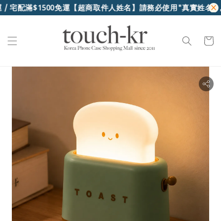
/ 宅配滿$1500免運
【超商取件人姓名】請務必使用"真實姓名"