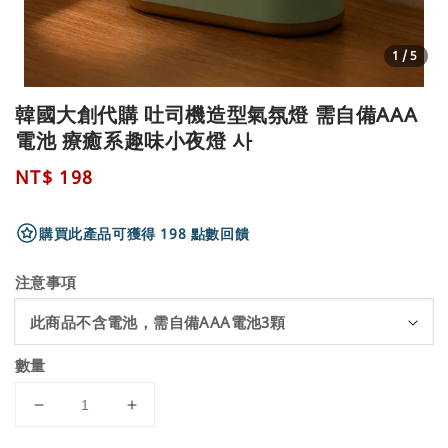
1
/5
韓國大創代購 吐司機造型氣氛燈 需自備AAA
電池 療癒系趣味小夜燈 사
Regular
NT$ 198
price
購買此產品可獲得 198 點數回饋
注意事項
數量