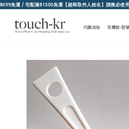
99免運 / 宅配滿$1500免運
【超商取件人姓名】請務必使用
代購須知
耳機殼-型