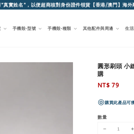
"真實姓名"，以便超商核對身份證件領貨
【香港/澳門】海外順
號
手機殼-型號
手機殼-種類
其他配件與周邊
生活
圓形刷頭 小縫
購
Regular
NT$ 79
price
購買此產品可獲
數量