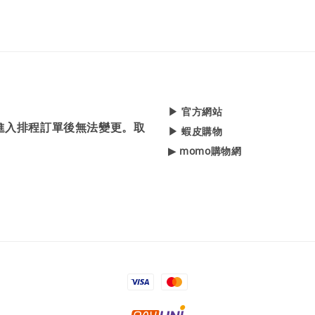
▶ 官方網站
，進入排程訂單後無法變更。取
▶ 蝦皮購物
▶ momo購物網