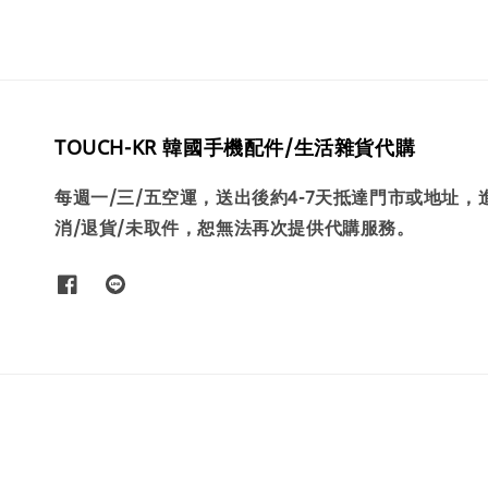
TOUCH-KR 韓國手機配件/生活雜貨代購
每週一/三/五空運，送出後約4-7天抵達門市或地址
消/退貨/未取件，恕無法再次提供代購服務。