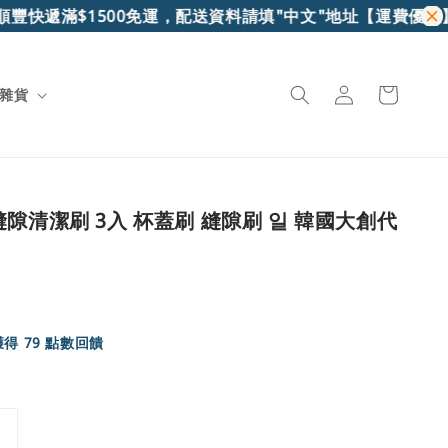
豐快遞滿$1500免運，配送資料請填"中文"地址
【運費優惠】7
雜貨
隙清潔刷 3入 杯蓋刷 縫隙刷 일 韓國大創代
得 79 點數回饋