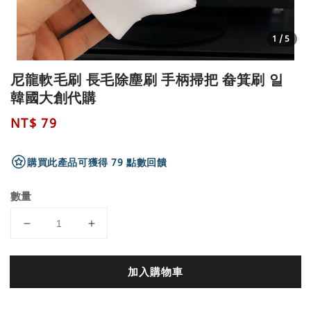
1
/5
尼龍軟毛刷 長毛除塵刷 手柄掃把 畚箕刷 일
韓國大創代購
Regular
NT$ 79
price
購買此產品可獲得 79 點數回饋
數量
加入購物車