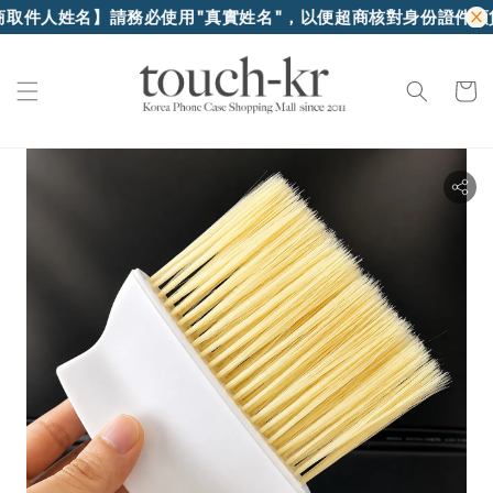
取件人姓名】請務必使用"真實姓名"，以便超商核對身份證件領