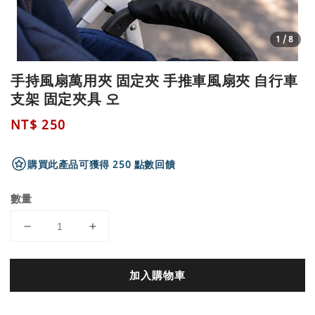
1
/8
手持風扇萬用夾 固定夾 手推車風扇夾 自行車
支架 固定夾具 오
Regular
NT$ 250
price
購買此產品可獲得 250 點數回饋
數量
加入購物車