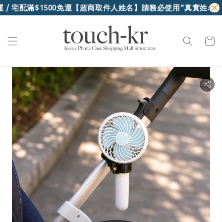
/ 宅配滿$1500免運
【超商取件人姓名】請務必使用"真實姓名"