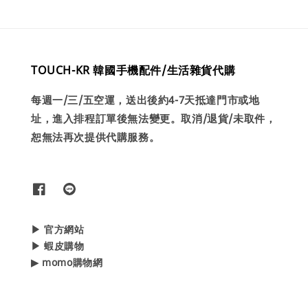
TOUCH-KR 韓國手機配件/生活雜貨代購
每週一/三/五空運，送出後約4-7天抵達門市或地
址，進入排程訂單後無法變更。取消/退貨/未取件，
恕無法再次提供代購服務。
▶ 官方網站
▶ 蝦皮購物
▶ momo購物網