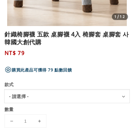
1
/12
針織椅腳襪 五款 桌腳襪 4入 椅腳套 桌腳套 사
韓國大創代購
Regular
NT$ 79
price
購買此產品可獲得 79 點數回饋
款式
數量