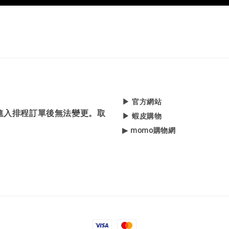
▶ 官方網站
，進入排程訂單後無法變更。取
▶ 蝦皮購物
▶ momo購物網