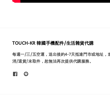
TOUCH-KR 韓國手機配件/生活雜貨代購
每週一/三/五空運，送出後約4-7天抵達門市或地址
消/退貨/未取件，恕無法再次提供代購服務。