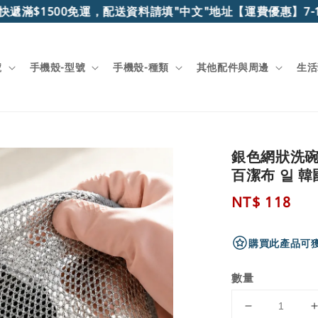
遞滿$1500免運，配送資料請填"中文"地址
【運費優惠】7-11
號
手機殼-型號
手機殼-種類
其他配件與周邊
生活
銀色網狀洗碗
百潔布 일 
Regular
NT$ 118
price
購買此產品可獲
數量