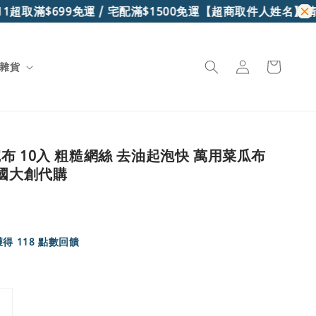
超取滿$699免運 / 宅配滿$1500免運
【超商取件人姓名】請務
雜貨
布 10入 粗糙網絲 去油起泡快 萬用菜瓜布
韓國大創代購
得 118 點數回饋