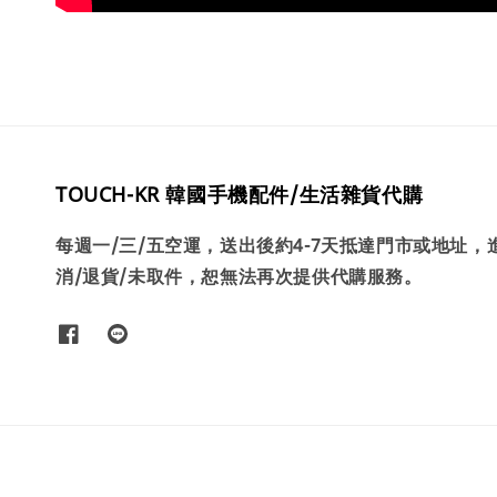
TOUCH-KR 韓國手機配件/生活雜貨代購
每週一/三/五空運，送出後約4-7天抵達門市或地址
消/退貨/未取件，恕無法再次提供代購服務。