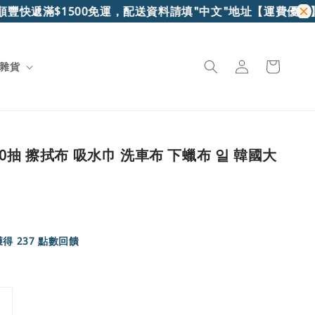
豐快遞滿$1500免運，配送資料請填"中文"地址
【運費優惠】7-
雜貨
0抽 擦拭布 吸水巾 洗車布 下蠟布 일 韓國大
得 237 點數回饋