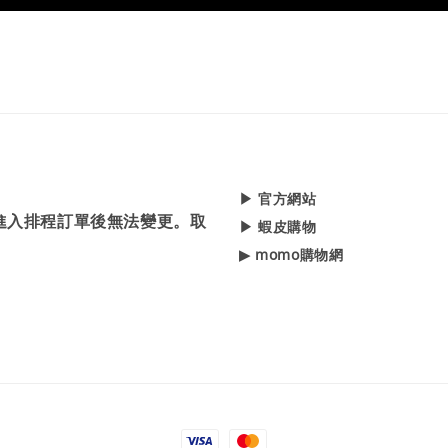
▶ 官方網站
，進入排程訂單後無法變更。取
▶ 蝦皮購物
▶ momo購物網