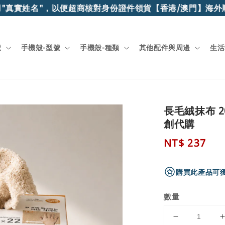
真實姓名"，以便超商核對身份證件領貨
【香港/澳門】海外順
號
手機殼-型號
手機殼-種類
其他配件與周邊
生活
長毛絨抹布 2
創代購
Regular
NT$ 237
price
購買此產品可獲
數量