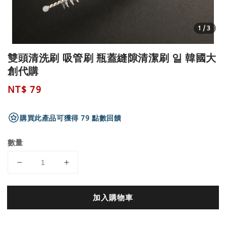
1
/3
雙頭清洗刷 吸管刷 瓶蓋縫隙清潔刷 일 韓國大
創代購
Regular
NT$ 79
price
購買此產品可獲得 79 點數回饋
數量
加入購物車