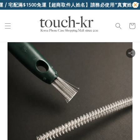
/ 宅配滿$1500免運
【超商取件人姓名】請務必使用"真實姓名"