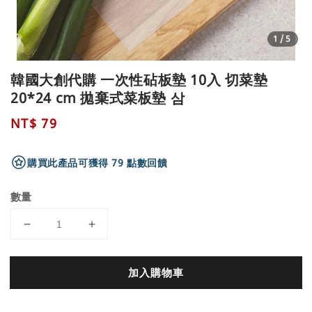
1
/5
韓國大創代購 一次性砧板墊 10入 切菜墊
20*24 cm 拋棄式菜板墊 삼
Regular
NT$ 79
price
購買此產品可獲得 79 點數回饋
數量
加入購物車