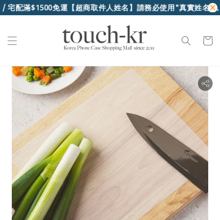
/ 宅配滿$1500免運
【超商取件人姓名】請務必使用"真實姓名"