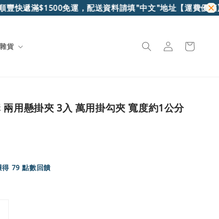
豐快遞滿$1500免運，配送資料請填"中文"地址
【運費優惠】7
雜貨
 兩用懸掛夾 3入 萬用掛勾夾 寬度約1公分
得 79 點數回饋