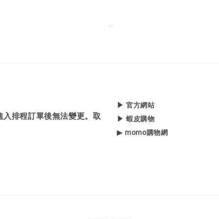
▶ 官方網站
，進入排程訂單後無法變更。取
▶ 蝦皮購物
▶ momo購物網