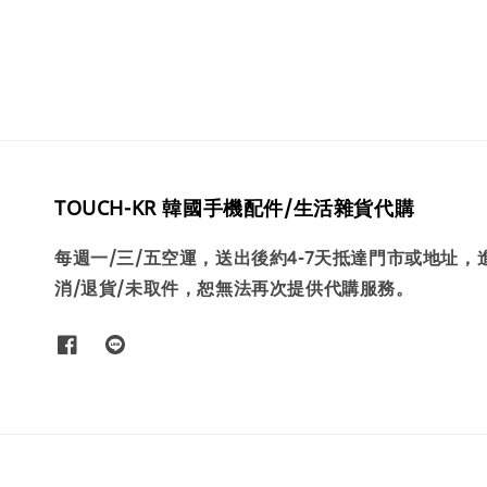
TOUCH-KR 韓國手機配件/生活雜貨代購
每週一/三/五空運，送出後約4-7天抵達門市或地址
消/退貨/未取件，恕無法再次提供代購服務。