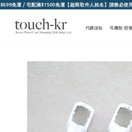
99免運 / 宅配滿$1500免運
【超商取件人姓名】請務必使用
代購須知
耳機殼-型