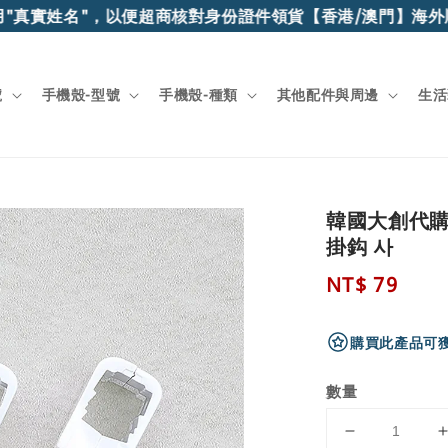
"真實姓名"，以便超商核對身份證件領貨
【香港/澳門】海外順
號
手機殼-型號
手機殼-種類
其他配件與周邊
生活
韓國大創代購
掛鈎 사
Regular
NT$ 79
price
購買此產品可獲
數量