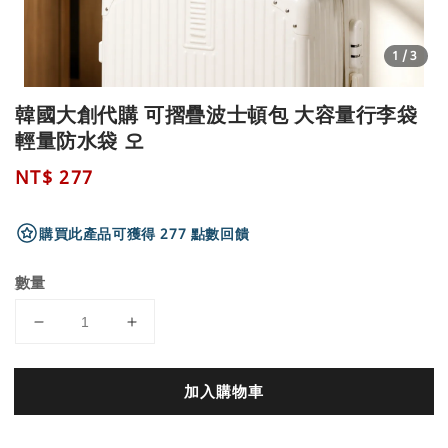
1
/3
韓國大創代購 可摺疊波士頓包 大容量行李袋
輕量防水袋 오
Regular
NT$ 277
price
購買此產品可獲得 277 點數回饋
數量
加入購物車