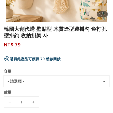
1
/5
韓國大創代購 壁貼型 木質造型透掛勾 免打孔
壁掛鉤 收納掛架 사
Regular
NT$ 79
price
購買此產品可獲得 79 點數回饋
容量
數量