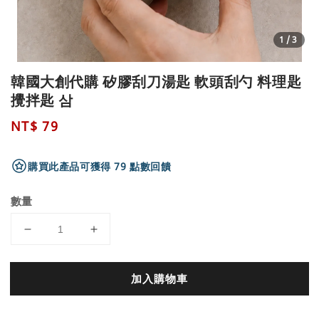
1
/3
韓國大創代購 矽膠刮刀湯匙 軟頭刮勺 料理匙
攪拌匙 삼
Regular
NT$ 79
price
購買此產品可獲得 79 點數回饋
數量
加入購物車