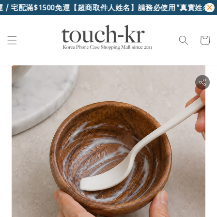
/ 宅配滿$1500免運
【超商取件人姓名】請務必使用"真實姓名"