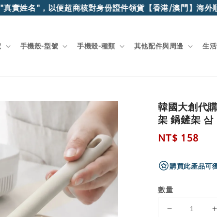
真實姓名"，以便超商核對身份證件領貨
【香港/澳門】海外順豐
號
手機殼-型號
手機殼-種類
其他配件與周邊
生活
韓國大創代購
架 鍋鏟架 삼
Regular
NT$ 158
price
購買此產品可獲
數量