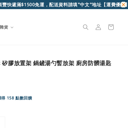
快遞滿$1500免運，配送資料請填"中文"地址
【運費優惠】7-
雜貨
 矽膠放置架 鍋鏟湯勺暫放架 廚房防髒湯匙
得 158 點數回饋