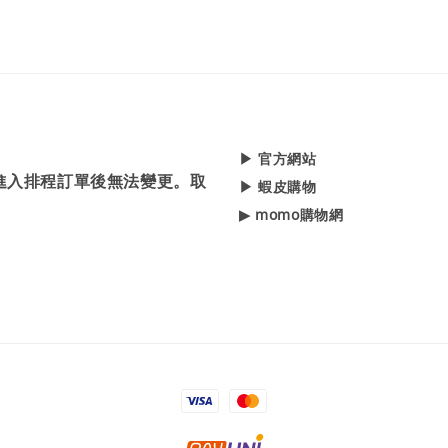
▶ 官方網站
，進入排程訂單後無法變更。取
▶ 蝦皮購物
▶ momo購物網