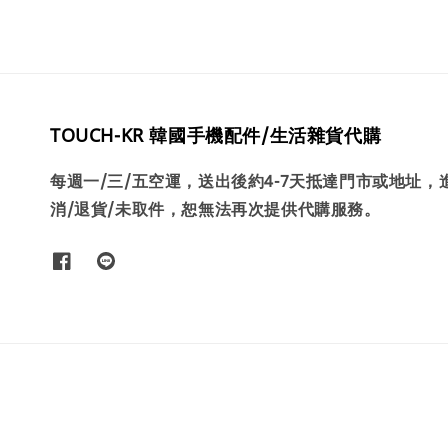
TOUCH-KR 韓國手機配件/生活雜貨代購
每週一/三/五空運，送出後約4-7天抵達門市或地址
消/退貨/未取件，恕無法再次提供代購服務。