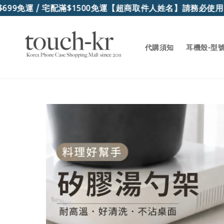
9免運 / 宅配滿$1500免運
【超商取件人姓名】請務必使用"
代購須知
耳機殼-型