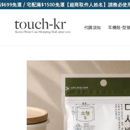
99免運 / 宅配滿$1500免運
【超商取件人姓名】請務必使用
代購須知
耳機殼-型