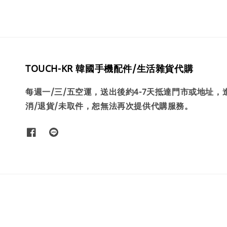
TOUCH-KR 韓國手機配件/生活雜貨代購
每週一/三/五空運，送出後約4-7天抵達門市或地址
消/退貨/未取件，恕無法再次提供代購服務。