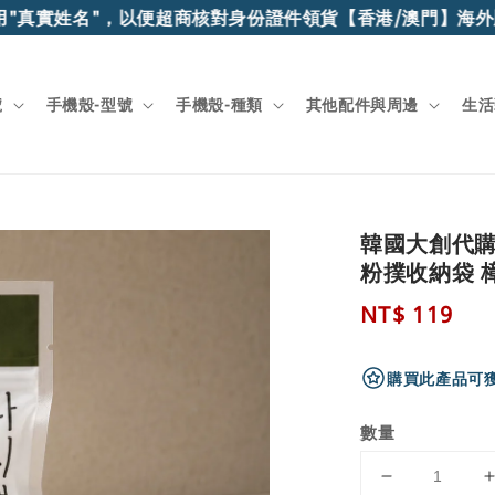
"真實姓名"，以便超商核對身份證件領貨
【香港/澳門】海外順
號
手機殼-型號
手機殼-種類
其他配件與周邊
生活
韓國大創代購 
粉撲收納袋 
Regular
NT$ 119
price
購買此產品可獲
數量