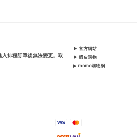
▶ 官方網站
，進入排程訂單後無法變更。取
▶ 蝦皮購物
▶ momo購物網