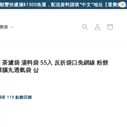
豐快遞滿$1500免運，配送資料請填"中文"地址
【運費優惠】7
雜貨
茶濾袋 湯料袋 55入 反折袋口免綁線 粉餅
樟腦丸透氣袋 삼
得 119 點數回饋