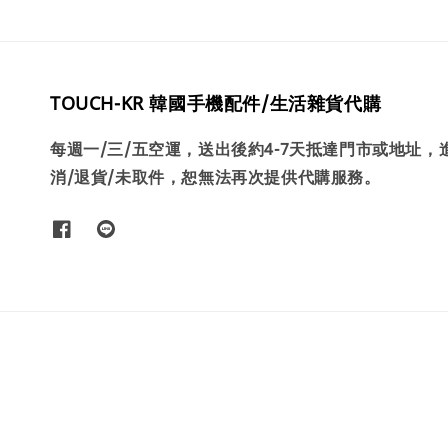
TOUCH-KR 韓國手機配件/生活雜貨代購
每週一/三/五空運，送出後約4-7天抵達門市或地址
消/退貨/未取件，恕無法再次提供代購服務。