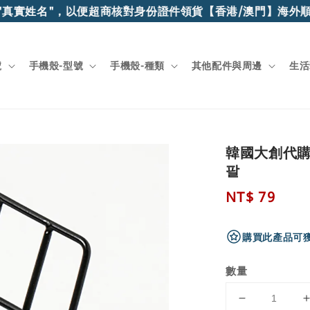
真實姓名"，以便超商核對身份證件領貨
【香港/澳門】海外順豐
號
手機殼-型號
手機殼-種類
其他配件與周邊
生活
韓國大創代購
팔
Regular
NT$ 79
price
購買此產品可獲
數量