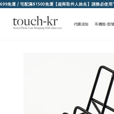
9免運 / 宅配滿$1500免運
【超商取件人姓名】請務必使用"
代購須知
耳機殼-型