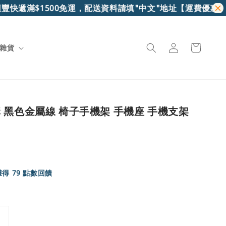
快遞滿$1500免運，配送資料請填"中文"地址
【運費優惠】7-
雜貨
 黑色金屬線 椅子手機架 手機座 手機支架
得 79 點數回饋