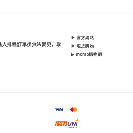
▶ 官方網站
，進入排程訂單後無法變更。取
▶ 蝦皮購物
▶ momo購物網