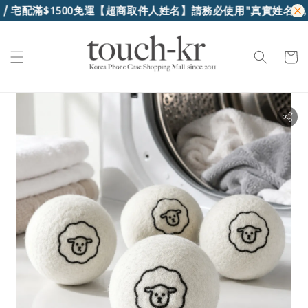
/ 宅配滿$1500免運
【超商取件人姓名】請務必使用"真實姓名"