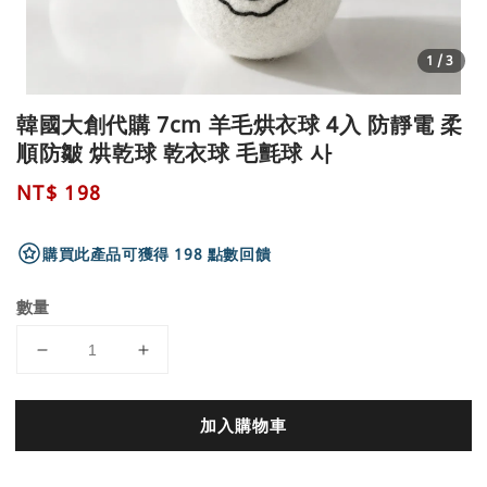
1
/3
韓國大創代購 7cm 羊毛烘衣球 4入 防靜電 柔
順防皺 烘乾球 乾衣球 毛氈球 사
Regular
NT$ 198
price
購買此產品可獲得 198 點數回饋
數量
加入購物車