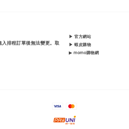
▶ 官方網站
，進入排程訂單後無法變更。取
▶ 蝦皮購物
▶ momo購物網