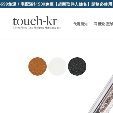
9免運 / 宅配滿$1500免運
【超商取件人姓名】請務必使用"
代購須知
耳機殼-型