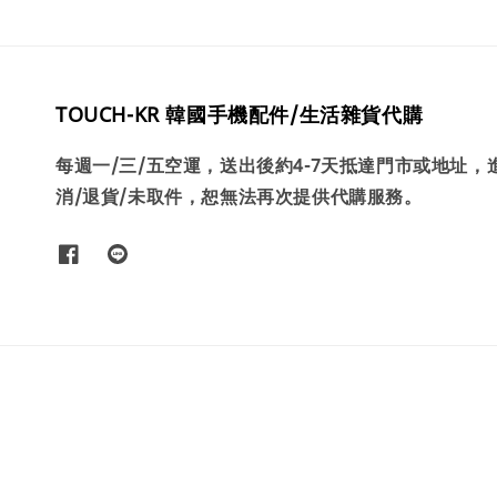
TOUCH-KR 韓國手機配件/生活雜貨代購
每週一/三/五空運，送出後約4-7天抵達門市或地址
消/退貨/未取件，恕無法再次提供代購服務。