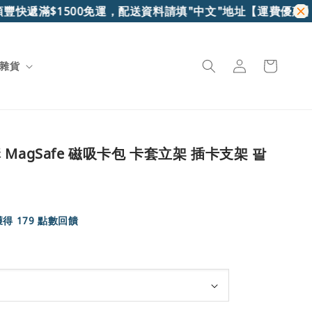
豐快遞滿$1500免運，配送資料請填"中文"地址
【運費優惠】7-
雜貨
MagSafe 磁吸卡包 卡套立架 插卡支架 팔
得 179 點數回饋