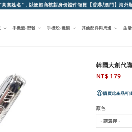
真實姓名"，以便超商核對身份證件領貨
【香港/澳門】海外順
號
手機殼-型號
手機殼-種類
其他配件與周邊
生活
韓國大創代購 
Regular
NT$ 179
price
購買此產品可獲
顏色