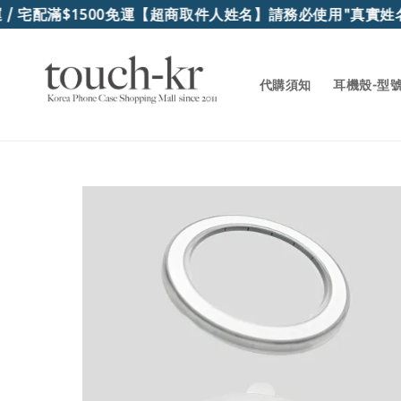
配滿$1500免運
【超商取件人姓名】請務必使用"真實姓名"
代購須知
耳機殼-型