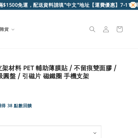
00免運，配送資料請填"中文"地址
【運費優惠】7-11超取滿$6
雜貨
架材料 PET 輔助薄膜貼 / 不留痕雙面膠 /
 磁吸圓盤 / 引磁片 磁鐵圈 手機支架
得 38 點數回饋