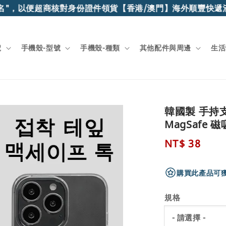
，以便超商核對身份證件領貨
【香港/澳門】海外順豐快遞滿$15
號
手機殼-型號
手機殼-種類
其他配件與周邊
生活
韓國製 手持支
MagSafe
Regular
NT$ 38
price
購買此產品可獲
規格