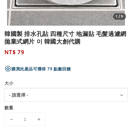
1
/9
韓國製 排水孔貼 四種尺寸 地漏貼 毛髮過濾網
拋棄式網片 이 韓國大創代購
Regular
NT$ 79
price
購買此產品可獲得 79 點數回饋
大小
數量