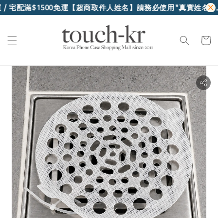
/ 宅配滿$1500免運
【超商取件人姓名】請務必使用"真實姓名"