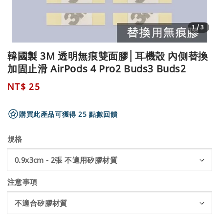
1
/3
韓國製 3M 透明無痕雙面膠│耳機殼 內側替換
加固止滑 AirPods 4 Pro2 Buds3 Buds2
Regular
NT$ 25
price
購買此產品可獲得 25 點數回饋
規格
注意事項