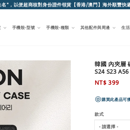
，以便超商核對身份證件領貨
【香港/澳門】海外順豐快遞滿$1
號
手機殼-型號
手機殼-種類
其他配件與周邊
生活
韓國 內夾層 磁扣
S24 S23 A56
Regular
NT$ 399
price
購買此產品可獲
款式