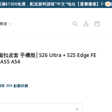
500免運，配送資料請填"中文"地址
【運費優惠】7-11超取滿$6
雜貨
皮套 手機殼│S26 Ultra + S25 Edge FE
 A55 A54
得 399 點數回饋