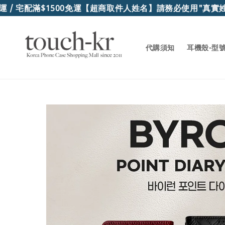
宅配滿$1500免運
【超商取件人姓名】請務必使用"真實姓名"
代購須知
耳機殼-型