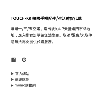
TOUCH-KR 韓國手機配件/生活雜貨代購
每週一/三/五空運，送出後約4-7天抵達門市或地
址，進入排程訂單後無法變更。取消/退貨/未取件，
恕無法再次提供代購服務。
▶ 官方網站
▶ 蝦皮購物
▶ momo購物網