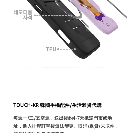
TOUCH-KR 韓國手機配件/生活雜貨代購
每週一/三/五空運，送出後約4-7天抵達門市或地
址，進入排程訂單後無法變更。取消/退貨/未取件，