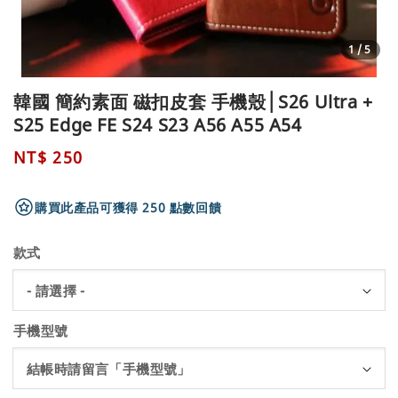
1
/5
韓國 簡約素面 磁扣皮套 手機殼│S26 Ultra +
S25 Edge FE S24 S23 A56 A55 A54
Regular
NT$ 250
price
購買此產品可獲得 250 點數回饋
款式
手機型號