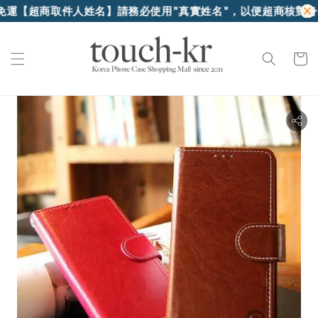
取件人姓名】請務必使用"真實姓名"，以便超商核對身份證件領貨