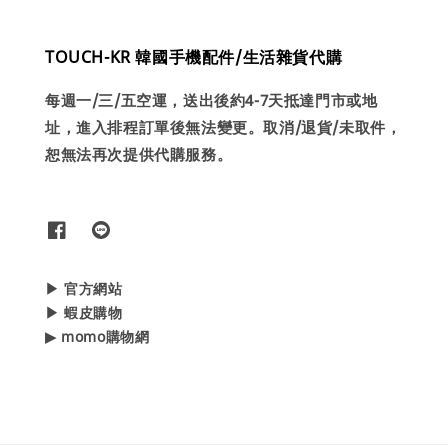
TOUCH-KR 韓國手機配件/生活雜貨代購
每週一/三/五空運，送出後約4-7天抵達門市或地
址，進入排程訂單後無法變更。取消/退貨/未取件，
恕無法再次提供代購服務。
▶ 官方網站
▶ 蝦皮購物
▶ momo購物網