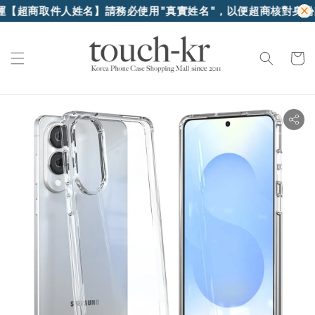
商取件人姓名】請務必使用"真實姓名"，以便超商核對身份證件