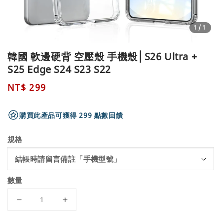
1
/1
韓國 軟邊硬背 空壓殼 手機殼│S26 Ultra +
S25 Edge S24 S23 S22
Regular
NT$ 299
price
購買此產品可獲得 299 點數回饋
規格
數量