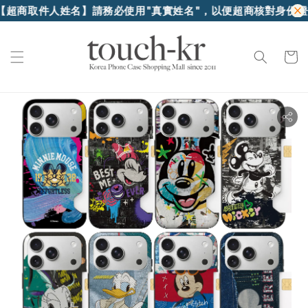
商取件人姓名】請務必使用"真實姓名"，以便超商核對身份證件領