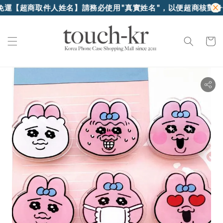
取件人姓名】請務必使用"真實姓名"，以便超商核對身份證件領貨