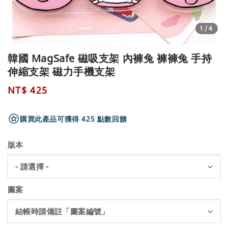
1
/4
韓國 MagSafe 磁吸支架 內褲兔 褲褲兔 手持
伸縮支架 磁力手機支架
Regular
NT$ 425
price
購買此產品可獲得 425 點數回饋
版本
圖案