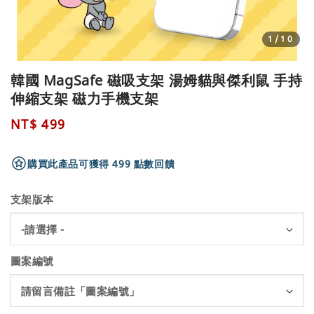
1
/10
韓國 MagSafe 磁吸支架 湯姆貓與傑利鼠 手持
伸縮支架 磁力手機支架
Regular
NT$ 499
price
購買此產品可獲得 499 點數回饋
支架版本
圖案編號