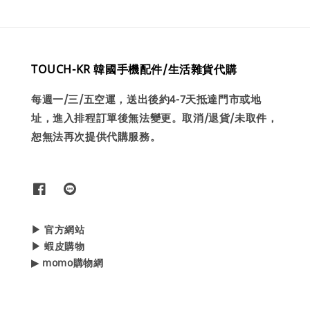
TOUCH-KR 韓國手機配件/生活雜貨代購
每週一/三/五空運，送出後約4-7天抵達門市或地
址，進入排程訂單後無法變更。取消/退貨/未取件，
恕無法再次提供代購服務。
▶ 官方網站
▶ 蝦皮購物
▶ momo購物網