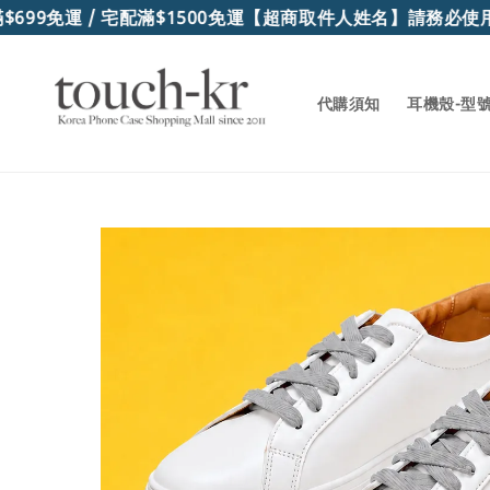
99免運 / 宅配滿$1500免運
【超商取件人姓名】請務必使用
代購須知
耳機殼-型