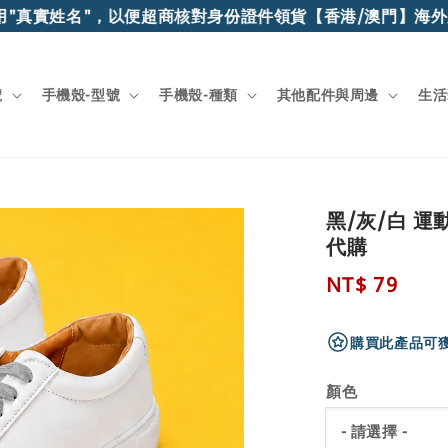
"真實姓名"，以便超商核對身份證件領貨
【香港/澳門】海外順
號
手機殼-型號
手機殼-種類
其他配件與周邊
生活
黑/灰/白 運
代購
Regular
NT$ 79
price
購買此產品可獲
顏色