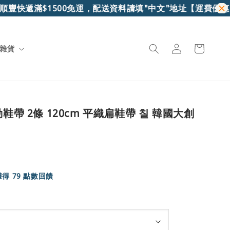
豐快遞滿$1500免運，配送資料請填"中文"地址
【運費優惠】7
雜貨
動鞋帶 2條 120cm 平織扁鞋帶 칠 韓國大創
得 79 點數回饋