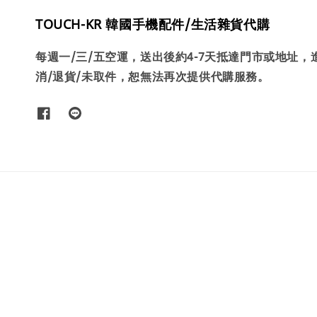
TOUCH-KR 韓國手機配件/生活雜貨代購
每週一/三/五空運，送出後約4-7天抵達門市或地址
消/退貨/未取件，恕無法再次提供代購服務。