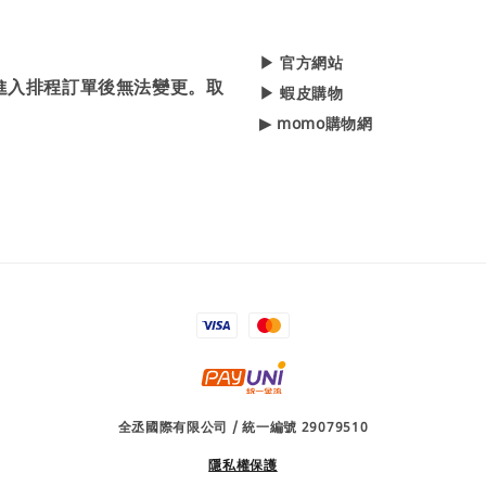
▶ 官方網站
，進入排程訂單後無法變更。取
▶ 蝦皮購物
▶ momo購物網
全丞國際有限公司 / 統一編號 29079510
隱私權保護