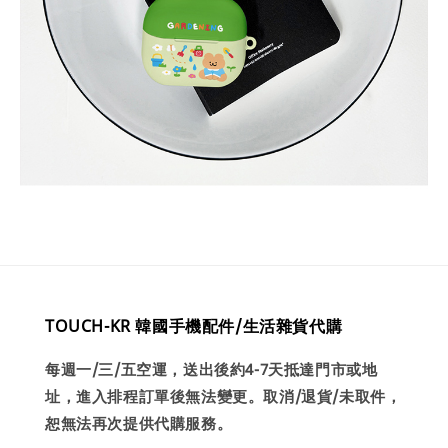
TOUCH-KR 韓國手機配件/生活雜貨代購
每週一/三/五空運，送出後約4-7天抵達門市或地
址，進入排程訂單後無法變更。取消/退貨/未取件，
恕無法再次提供代購服務。