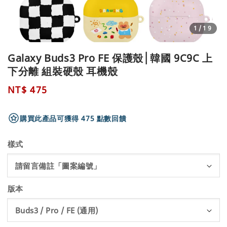
1
/19
Galaxy Buds3 Pro FE 保護殼│韓國 9C9C 上
下分離 組裝硬殼 耳機殼
Regular
NT$ 475
price
購買此產品可獲得 475 點數回饋
樣式
版本