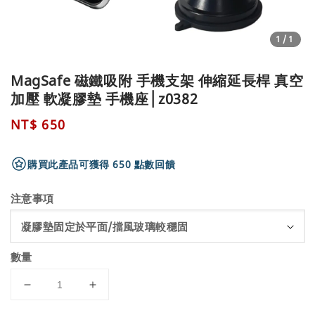
1
/1
MagSafe 磁鐵吸附 手機支架 伸縮延長桿 真空
加壓 軟凝膠墊 手機座│z0382
Regular
NT$ 650
price
購買此產品可獲得 650 點數回饋
注意事項
數量