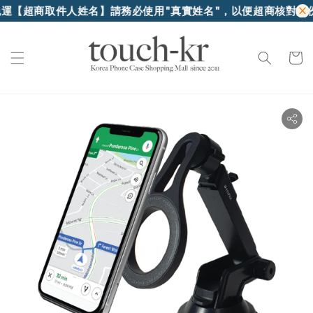
取件人姓名】請務必使用"真實姓名"，以便超商核對身份證件領貨