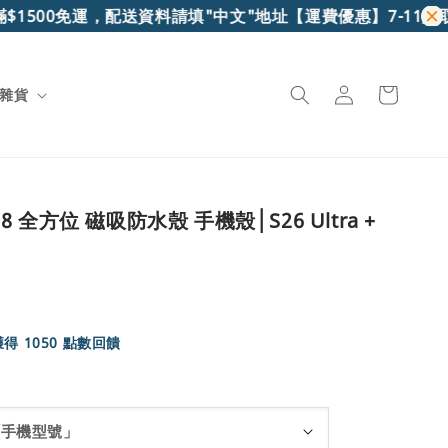
00免運，配送資料請填"中文"地址
【運費優惠】7-11超取滿$69
雜貨
P68 全方位 磁吸防水殼 手機殼│S26 Ultra +
 1050 點數回饋