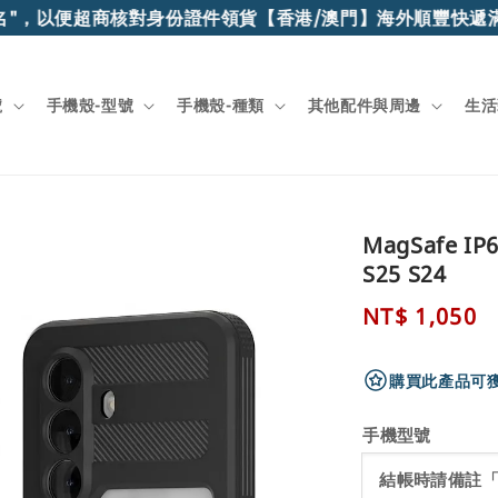
以便超商核對身份證件領貨
【香港/澳門】海外順豐快遞滿$15
號
手機殼-型號
手機殼-種類
其他配件與周邊
生活
MagSafe I
S25 S24
Regular
NT$ 1,050
price
購買此產品可獲得
手機型號