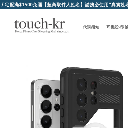
滿$1500免運
【超商取件人姓名】請務必使用"真實姓名"，
代購須知
耳機殼-型