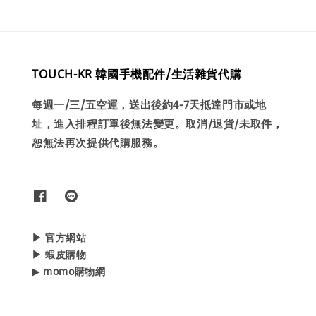
TOUCH-KR 韓國手機配件/生活雜貨代購
每週一/三/五空運，送出後約4-7天抵達門市或地
址，進入排程訂單後無法變更。取消/退貨/未取件，
恕無法再次提供代購服務。
▶ 官方網站
▶ 蝦皮購物
▶ momo購物網