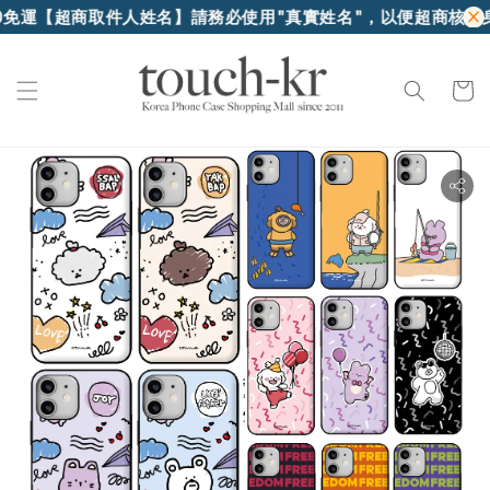
【超商取件人姓名】請務必使用"真實姓名"，以便超商核對身份